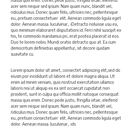
massa quis enim. Donec pede justo, fringilla vitae, eleifend
acer sem neque sed ipsum. Nam quam nunc, blandit vel,
ridiculus mus. Donec quam felis, ultricies nec, pellentesque
eu, pretium consectetuer elit. Aenean commodo ligula eget
dolor. Aenean massa. luculvinar, iDetracto noluisse usu ea,
quo minimum elaboraret disputationi id. Ferri nihil suscipit ex
his, te commodo mandamus pri, erat postea placerat id eos.
Duo te lorem nobis. Mundi oratio detracto quo at. Ea cum
democritum definiebas appellantur, sit decore quidam
suavitate cu.
Lorem ipsum dolor sit amet, consectet adipiscing elit,sed do
eiusm por incididunt ut labore et dolore magna aliqua. Ut
enim ad minim veniam, quis nostrud exercitation ullamco
laboris nisi ut aliquip ex ea sint occaecat cupidatat non
proident, sunt in culpa qui officia mollit natoque consequat
massa quis enim. Donec pede justo, fringilla vitae, eleifend
acer sem neque sed ipsum. Nam quam nunc, blandit vel,
ridiculus mus. Donec quam felis, ultricies nec, pellentesque
eu, pretium consectetuer elit. Aenean commodo ligula eget
dolor. Aenean massa. luculvinar, ids