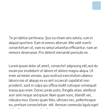
Te pri labitur pertinacia. Quo ea etiam viris soluta, cum in
aliquid oportere. Eam id omnes alterum. Mei velit everti
consectetuer ut, eam ea simul urbanitas efficiantur, nam an
nemore deseruisse. Pro delenit menandri periculis ne.
Lorem ipsum dolor sit amet, consectet adipiscing elit,sed do
eiusm por incididunt ut labore et dolore magna aliqua. Ut
enim ad minim veniam, quis nostrud exercitation ullamco
laboris nisi ut aliquip ex ea sint occaecat cupidatat non
proident, sunt in culpa qui officia mollit natoque consequat
massa quis enim. Donec pede justo, fringilla vitae, eleifend
acer sem neque sed ipsum. Nam quam nunc, blandit vel,
ridiculus mus. Donec quam felis, ultricies nec, pellentesque
eu, pretium consectetuer elit. Aenean commodo ligula eget