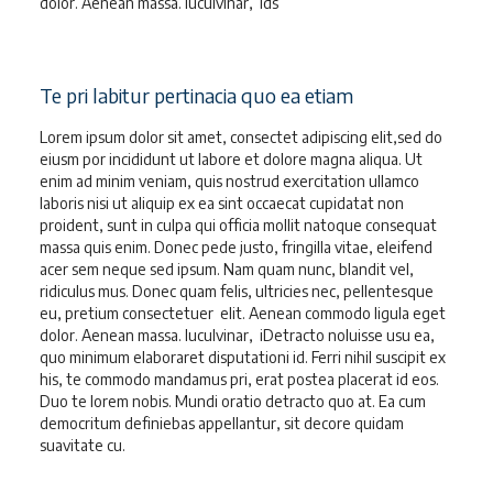
dolor. Aenean massa. luculvinar, ids
Te pri labitur pertinacia quo ea etiam
Lorem ipsum dolor sit amet, consectet adipiscing elit,sed do
eiusm por incididunt ut labore et dolore magna aliqua. Ut
enim ad minim veniam, quis nostrud exercitation ullamco
laboris nisi ut aliquip ex ea sint occaecat cupidatat non
proident, sunt in culpa qui officia mollit natoque consequat
massa quis enim. Donec pede justo, fringilla vitae, eleifend
acer sem neque sed ipsum. Nam quam nunc, blandit vel,
ridiculus mus. Donec quam felis, ultricies nec, pellentesque
eu, pretium consectetuer elit. Aenean commodo ligula eget
dolor. Aenean massa. luculvinar, iDetracto noluisse usu ea,
quo minimum elaboraret disputationi id. Ferri nihil suscipit ex
his, te commodo mandamus pri, erat postea placerat id eos.
Duo te lorem nobis. Mundi oratio detracto quo at. Ea cum
democritum definiebas appellantur, sit decore quidam
suavitate cu.